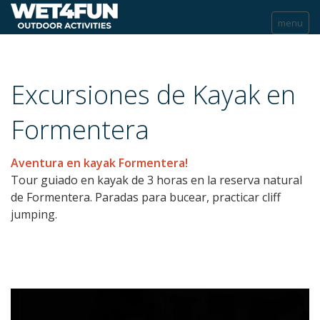
menu
WET4FUN
VELA
Excursiones de Kayak en
WINDSURF
Formentera
KAYAK
Aventura en kayak Formentera!
Excursiones
Tour guiado en kayak de 3 horas en la reserva natural
Alquiler
de Formentera. Paradas para bucear, practicar cliff
jumping.
SUP
ACTIVIDADES
INCENTIVOS